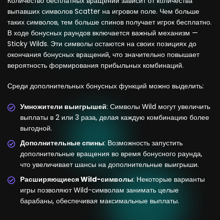
Количество бесплатных вращений зависит от количества
выпавших символов Scatter на игровом поле. Чем больше
таких символов, тем больше спинов получает игрок бесплатно.
В ходе бонусных раундов включается важный механизм —
Sticky Wilds. Эти символы остаются на своих позициях до
окончания бонусных вращений, что значительно повышает
вероятность формирования прибыльных комбинаций.
Среди дополнительных бонусных функций можно выделить:
Умножители выигрышей
: Символы Wild могут увеличить
выплаты в 2 или 3 раза, делая каждую комбинацию более
выгодной.
Дополнительные спины
: Возможность запустить
дополнительные вращения во время бонусного раунда,
что увеличивает шансы на дополнительные выигрыши.
Расширяющиеся Wild-символы
: Некоторые варианты
игры позволяют Wild-символам занимать целые
барабаны, обеспечивая максимальные выплаты.