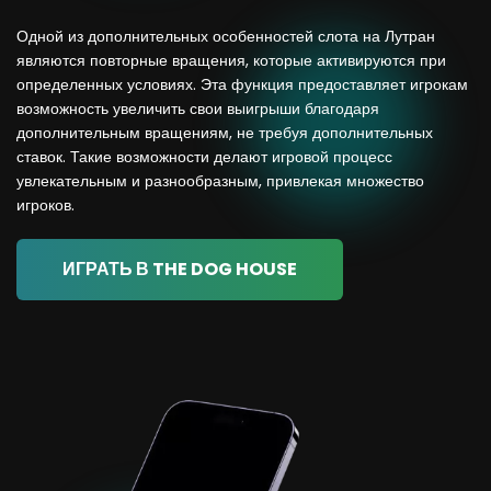
Одной из дополнительных особенностей слота на Лутран
являются повторные вращения, которые активируются при
определенных условиях. Эта функция предоставляет игрокам
возможность увеличить свои выигрыши благодаря
дополнительным вращениям, не требуя дополнительных
ставок. Такие возможности делают игровой процесс
увлекательным и разнообразным, привлекая множество
игроков.
ИГРАТЬ В THE DOG HOUSE