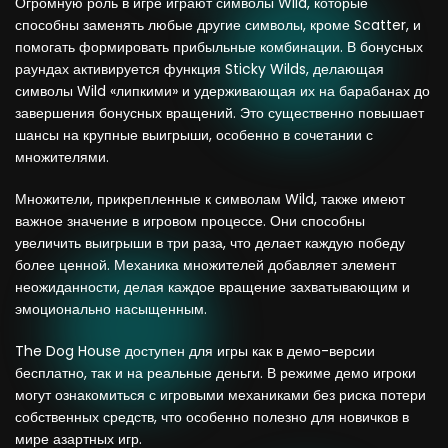
Огромную роль в игре играют символы Wild, которые
способны заменять любые другие символы, кроме Scatter, и
помогать формировать прибыльные комбинации. В бонусных
раундах активируется функция Sticky Wilds, делающая
символы Wild «липкими» и удерживающая их на барабанах до
завершения бонусных вращений. Это существенно повышает
шансы на крупные выигрыши, особенно в сочетании с
множителями.
Множители, прикрепленные к символам Wild, также имеют
важное значение в игровом процессе. Они способны
увеличить выигрыши в три раза, что делает каждую победу
более ценной. Механика множителей добавляет элемент
неожиданности, делая каждое вращение захватывающим и
эмоционально насыщенным.
The Dog House доступен для игры как в демо-версии
бесплатно, так и на реальные деньги. В режиме демо игроки
могут ознакомиться с игровыми механиками без риска потери
собственных средств, что особенно полезно для новичков в
мире азартных игр.