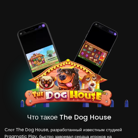
Что такое The Dog House
Слот The Dog House, разработанный известным студией
Pragmatic Play, быстро завоевал сердца игроков на