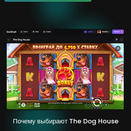
Почему выбирают The Dog House