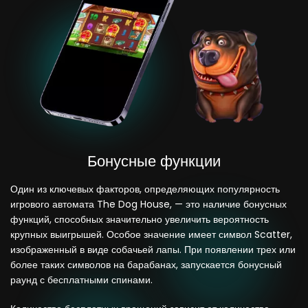
Бонусные функции
Один из ключевых факторов, определяющих популярность
игрового автомата The Dog House, — это наличие бонусных
функций, способных значительно увеличить вероятность
крупных выигрышей. Особое значение имеет символ Scatter,
изображенный в виде собачьей лапы. При появлении трех или
более таких символов на барабанах, запускается бонусный
раунд с бесплатными спинами.