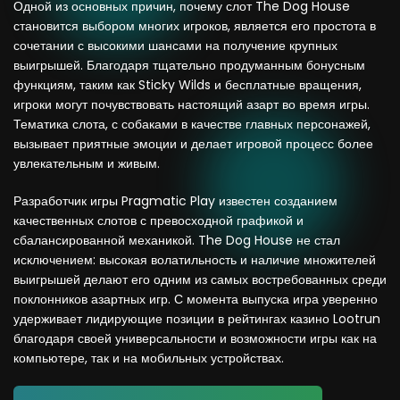
Одной из основных причин, почему слот The Dog House
становится выбором многих игроков, является его простота в
сочетании с высокими шансами на получение крупных
выигрышей. Благодаря тщательно продуманным бонусным
функциям, таким как Sticky Wilds и бесплатные вращения,
игроки могут почувствовать настоящий азарт во время игры.
Тематика слота, с собаками в качестве главных персонажей,
вызывает приятные эмоции и делает игровой процесс более
увлекательным и живым.
Разработчик игры Pragmatic Play известен созданием
качественных слотов с превосходной графикой и
сбалансированной механикой. The Dog House не стал
исключением: высокая волатильность и наличие множителей
выигрышей делают его одним из самых востребованных среди
поклонников азартных игр. С момента выпуска игра уверенно
удерживает лидирующие позиции в рейтингах казино Lootrun
благодаря своей универсальности и возможности игры как на
компьютере, так и на мобильных устройствах.