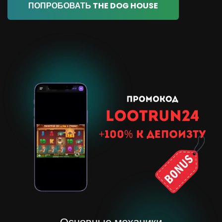
ПОПРОБОВАТЬ THE DOG HOUSE