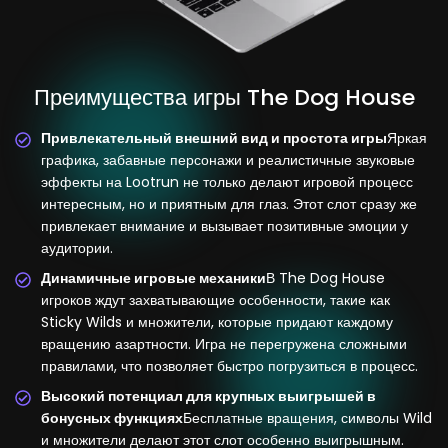
Преимущества игры The Dog House
Привлекательный внешний вид и простота игры
Яркая
графика, забавные персонажи и реалистичные звуковые
эффекты на Lootrun не только делают игровой процесс
интересным, но и приятным для глаз. Этот слот сразу же
привлекает внимание и вызывает позитивные эмоции у
аудитории.
Динамичные игровые механики
В The Dog House
игроков ждут захватывающие особенности, такие как
Sticky Wilds и множители, которые придают каждому
вращению азартности. Игра не перегружена сложными
правилами, что позволяет быстро погрузиться в процесс.
Высокий потенциал для крупных выигрышей в
бонусных функциях
Бесплатные вращения, символы Wild
и множители делают этот слот особенно выигрышным.